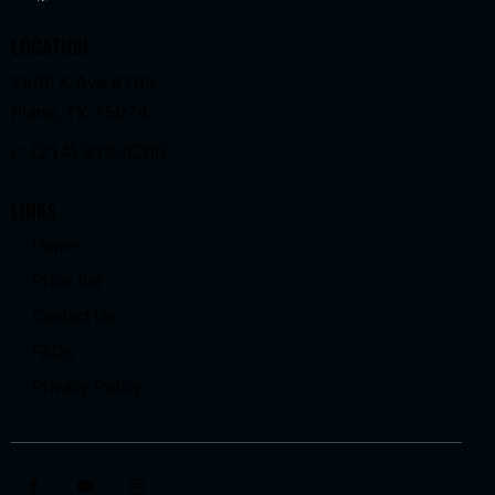
LOCATION
2608 K Ave #103
Plano, TX 75074
(214) 919-0200
P:
LINKS
Home
Price list
Contact Us
FAQs
Privacy Policy