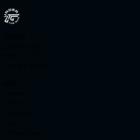
LOCATION
2608 K Ave #103
Plano, TX 75074
(214) 919-0200
P:
LINKS
Home
Price list
Contact Us
FAQs
Privacy Policy