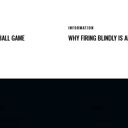
INFORMATION
BALL GAME
WHY FIRING BLINDLY IS 
ON
LINKS
 Ave #103
Home
 TX 75074