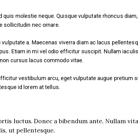
d quis molestie neque. Quisque vulputate rhoncus diam, 
 sollicitudin nec ornare.
ui vulputate a. Maecenas viverra diam ac lacus pellente
us. Etiam in mi vel odio efficitur suscipit. Nullam iaculi
a, non cursus lacus commodo vitae.
icitur vestibulum arcu, eget vulputate augue pretium susc
tesque id lorem at tellus.
rtis luctus. Donec a bibendum ante. Nullam vitae
lis, ut pellentesque.