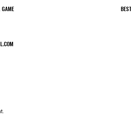
L GAME
BES
L.COM
t.