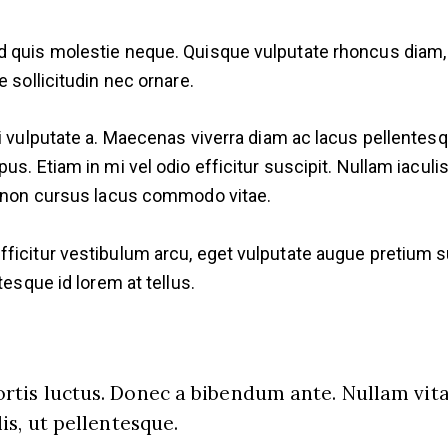
d quis molestie neque. Quisque vulputate rhoncus diam, 
 sollicitudin nec ornare.
ui vulputate a. Maecenas viverra diam ac lacus pellente
us. Etiam in mi vel odio efficitur suscipit. Nullam iaculi
a, non cursus lacus commodo vitae.
icitur vestibulum arcu, eget vulputate augue pretium susc
tesque id lorem at tellus.
rtis luctus. Donec a bibendum ante. Nullam vitae
lis, ut pellentesque.