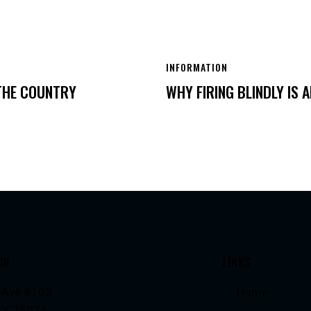
INFORMATION
 THE COUNTRY
WHY FIRING BLINDLY IS 
ON
LINKS
 Ave #103
Home
 TX 75074